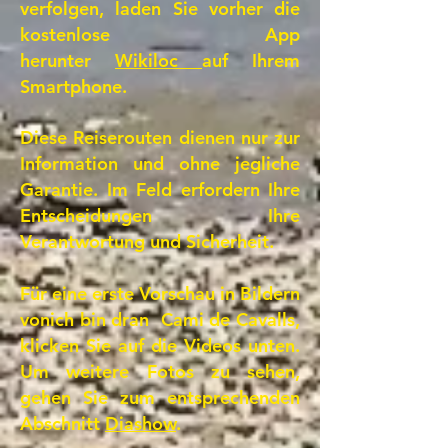
verfolgen, laden Sie vorher die
kostenlose App
herunter
Wikiloc
auf Ihrem
Smartphone.
Diese Reiserouten dienen nur zur
Information und ohne jegliche
Garantie. Im Feld erfordern Ihre
Entscheidungen Ihre
Verantwortung und Sicherheit.
Für eine erste Vorschau in Bildern
vonich bin dran Cami de Cavalls,
klicken Sie auf die Videos unten.
Um weitere Fotos zu sehen,
gehen Sie zum entsprechenden
Abschnitt
Diashow
.