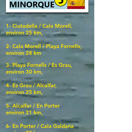
1- Ciutadella / Cala Morell,
environ 25 km,
2- Cala Morell / Playa Fornells,
environ 28 km
3- Playa Fornells / Es Grau,
environ 30 km,
4- Es Grau / Alcalfar,
environ 25 km,
5- Alcalfar / En Porter
environ 21 km,
6- En Porter / Cala Galdana