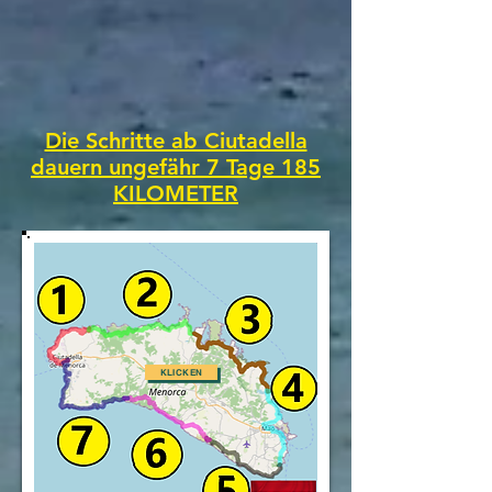
Die Schritte ab Ciutadella
dauern ungefähr 7 Tage 185
KILOMETER
KLICKEN