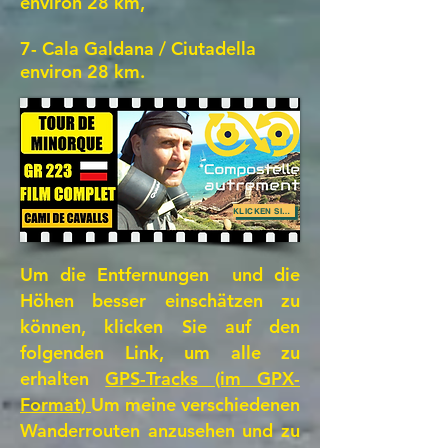
environ 28 km,
7- Cala Galdana / Ciutadella
environ 28
km.
KLICKEN SIE HIER
Um die Entfernungen und die
Höhen besser einschätzen zu
können, klicken Sie auf den
folgenden Link, um alle zu
erhalten
GPS-Tracks (im GPX-
Format)
Um meine verschiedenen
Wanderrouten anzusehen und zu