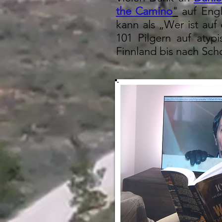
the Camino
"
auf Engl
kann als „Wer ist auf
101 Pilgern auf atyp
Finnland bis nach Scho