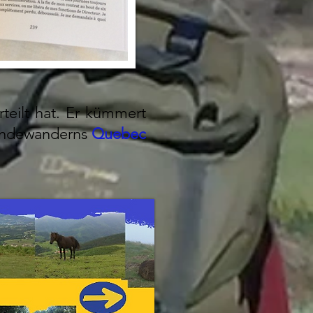
teilt hat. Er kümmert
eindewanderns
Quebec