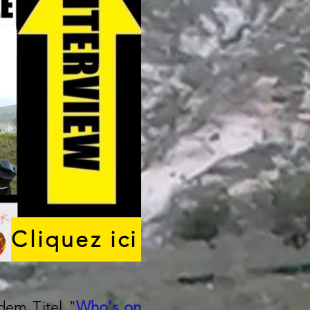
Cliquez ici
 dem Titel
"
Who's on