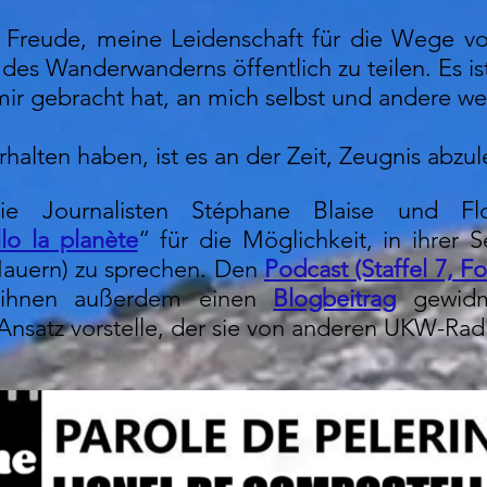
e Freude, meine Leidenschaft für die Wege v
 des Wanderwanderns öffentlich zu teilen. Es ist
 mir gebracht hat, an mich selbst und andere w
halten haben, ist es an der Zeit, Zeugnis abzu
e Journalisten Stéphane Blaise und Fl
llo la planète
“ für die Möglichkeit, in ihrer
Mauern) zu sprechen. Den
Podcast (Staffel 7, Fo
 ihnen außerdem einen
Blogbeitrag
gewidm
nsatz vorstelle, der sie von anderen UKW-Rad