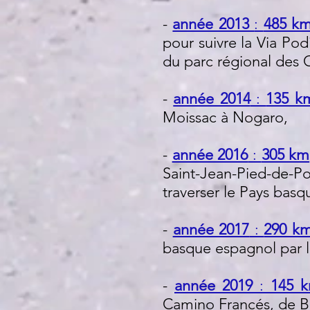
-
année 2013
:
485 k
pour suivre la Via Po
du parc régional des 
-
année 2014
:
135 k
Moissac à Nogaro,
-
année 2016
:
305 km
Saint-Jean-Pied-de-Po
traverser le Pays basq
-
année 2017
:
290 k
basque espagnol par l
-
année 2019
:
145 
Camino Francés, de B