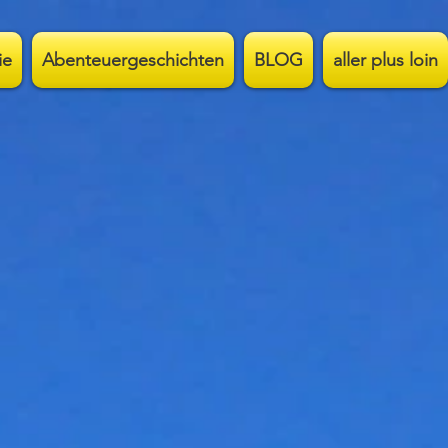
ie
Abenteuergeschichten
BLOG
aller plus loin