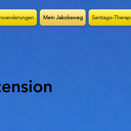
rnwanderungen
Mein Jakobsweg
Santiago-Therap
zension