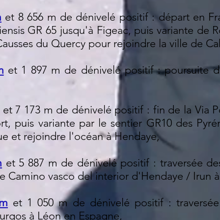
m
et 8 656 m de dénivelé positif : départ en F
diensis GR 65 jusqu'à Figeac, puis variante de
Causses du Quercy pour rejoindre la ville de Ca
m
et 1 897 m de dénivelé positif : poursuite d
et 7 173 m de dénivelé positif : fin de la Via
rt, puis variante par le sentier GR10 des Pyré
ue et rejoindre l'océan à Hendaye,
m
et 5 887 m de dénivelé positif : traversée 
e Camino vasco del interior d'Hendaye / Irun 
km
et 1 050 m de dénivelé positif : traversée
urgos à Léon en Espagne,