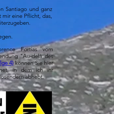
on Santiago und ganz
 mir eine Pflicht, das,
eiterzugeben.
legen.
orence Fortias vom
 Sendung "Au-delà des
lge 4)
können Sie hier
et, in dem ich ihr
iosendern abhebt.