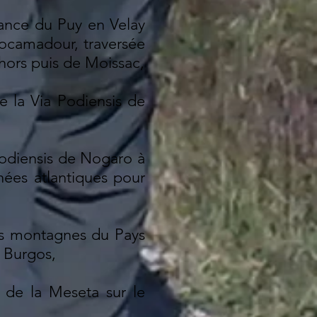
rance du Puy en Velay
 Rocamadour, traversée
hors puis de Moissac,
e la Via Podiensis de
 Podiensis de Nogaro à
nées atlantiques pour
des montagnes du Pays
à Burgos,
 de la Meseta sur le