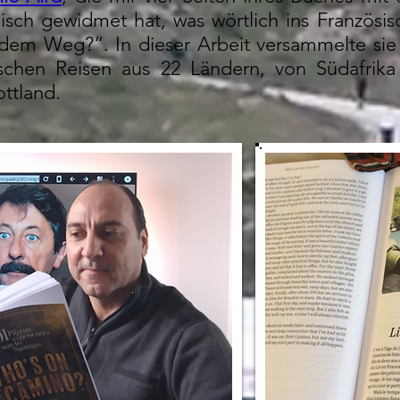
isch gewidmet hat, was wörtlich ins Französi
 dem Weg?“. In dieser Arbeit versammelte si
ischen Reisen aus 22 Ländern, von Südafrika
ttland.