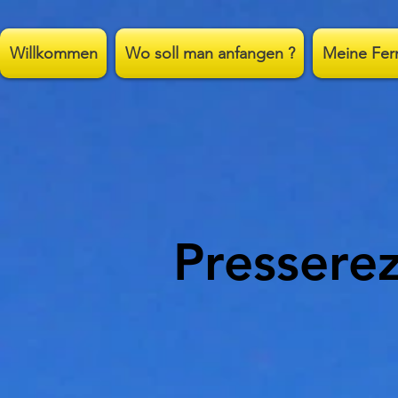
;
Willkommen
Wo soll man anfangen ?
Meine Fe
Pressere