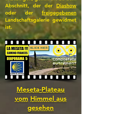
Abschnitt, der der
Diashow
oder der
freigegebenen
Landschaftsgalerie gewidmet
ist.
KLICK HIER
Meseta-Plateau
vom
Himmel aus
gesehen