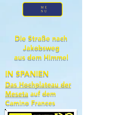
;
ME
NU
Die Straße nach
Jakobsweg
aus dem Himmel
IN SPANIEN
Das Hochplateau der
Meseta
auf dem
Camino Frances