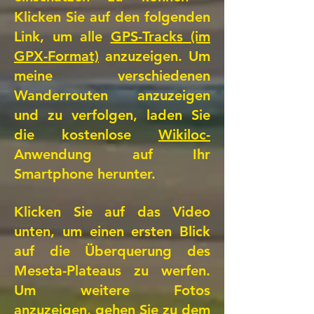
Klicken Sie auf den folgenden
Link, um alle
GPS-Tracks (im
GPX-Format)
anzuzeigen. Um
meine verschiedenen
Wanderrouten anzuzeigen
und zu verfolgen, laden Sie
die kostenlose
Wikiloc-
Anwendung auf Ihr
Smartphone herunter.
Klicken Sie auf das Video
unten, um einen ersten Blick
auf die Überquerung des
Meseta-Plateaus zu werfen.
Um weitere Fotos
anzuzeigen, gehen Sie zu dem