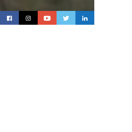
Auf den folgenden Seiten finden
Sie Schritt für Schritt
alle meine
vom Himmel aus gesehenen
Reiserouten
.
Mehr bald ... Also abonnieren Sie
die
Seite hier
.
Buen Camino !!! Lionel de
Compostelle
Santiago-Therapie