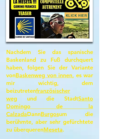
KLICK HIER
Nachdem Sie das spanische
Baskenland zu Fuß durchquert
haben, folgen Sie der Variante
von
Baskenweg von innen
, es war
mir wichtig, dem
beizutreten
französischer
weg
und die Stadt
Santo
Domingo de la
Calzada
Dann
Burgos
um die
berühmte, aber sehr gefürchtete
zu überqueren
Meseta
.