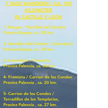
7 TAGE WANDERN / CA. 180
KILOMETER
IN CASTILLE Y LEON
1- Burgos /
Hornillos del Camino
Provinz Burgos, ca. 20 km.
2-
Hornillos del Camino / Castrojeriz
Provinz Burgos, ca. 20 km.
3-
Castrojeriz / Fromista
Provinz Palencia, ca. 26 km.
4-
Fromista / Carrion de los Condes
Provinz Palencia
, ca. 20 km.
5-
Carrion de los Condes /
Terradillos de los Templarios,
Provinz Palencia
, ca. 27 km.