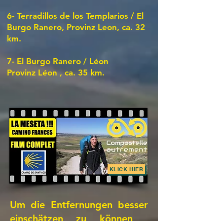
6-
Terradillos de los Templarios / El
Burgo Ranero, Provinz Leon, ca. 32
km.
7-
El Burgo Ranero / Léon
Provinz Léon
, ca. 35 km.
KLICK HIER
Um die Entfernungen besser
einschätzen zu können