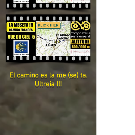
KLICK HIER
El camino es la me (se) ta.
Ultreia !!!