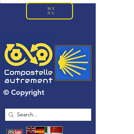
;
ME
NU
© Copyright